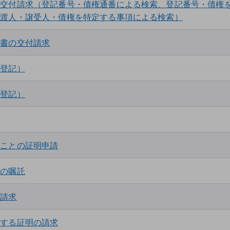
の交付請求（登記番号・債権通番による検索、登記番号・債権
譲渡人・譲受人・債権を特定する事項による検索）
明書の交付請求
の登記）
請用
ソフト
の登記）
請
いことの証明申請
証の嘱託
請用
ソフト
の請求
関する証明の請求