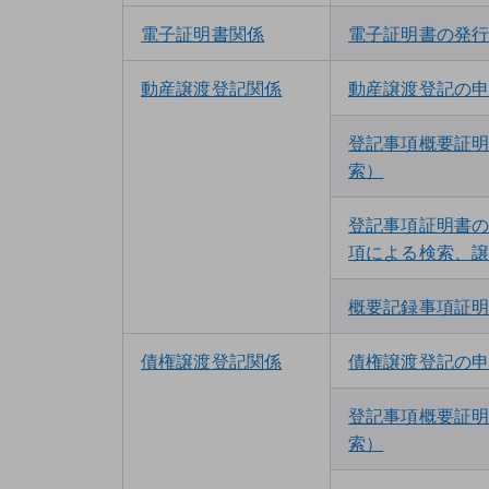
電子証明書関係
電子証明書の発
申
手続分類
手続名
Web
ブラウザ
総合
動産譲渡登記関係
動産譲渡登記の
申
手続分類
手続名
Web
ブラウザ
総合
登記事項概要証
索）
登記事項証明書
項による検索、
概要記録事項証
債権譲渡登記関係
債権譲渡登記の
申
手続分類
手続名
Web
ブラウザ
総合
登記事項概要証
索）