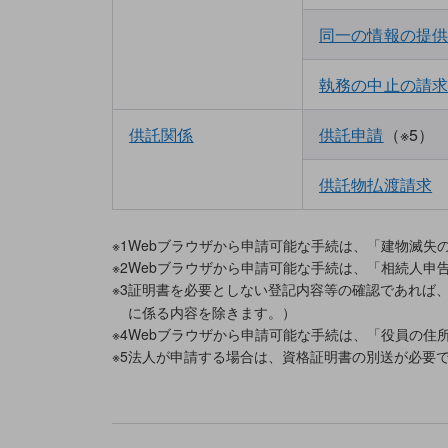
同一の情報の提
執務の中止の請
供託関係
供託申請
（※5）
申
手続分類
手続名
Web
ブラウザ
総合
供託物払渡請求
※1
Webブラウザから申請可能な手続は、「建物滅失
※2
Webブラウザから申請可能な手続は、「相続人申
※3
証明書を必要としない登記内容等の確認であれば
に係る内容を除きます。）
※4
Webブラウザから申請可能な手続は、「役員の住
※5
法人が申請する場合は、資格証明書の別送が必要