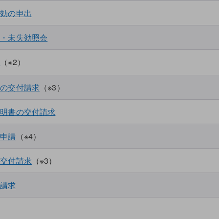
失効の申出
知・未失効照会
出
（※2）
等の交付請求
（※3）
証明書の交付請求
の申請
（※4）
請用
ソフト
の交付請求
（※3）
付請求