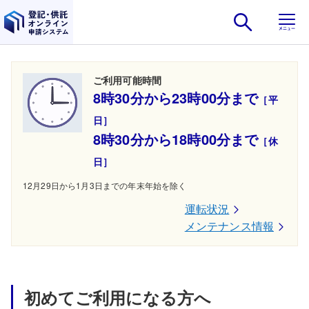
ナビゲーションをスキップし本文へ
登記・供託オンライン申請シ
ご利用可能時間
8時30分から23時00分まで
［平
日］
8時30分から18時00分まで
［休
日］
12月29日から1月3日までの年末年始を除く
運転状況
メンテナンス情報
初めてご利用になる方へ