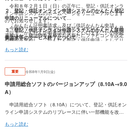
請データは、そのまま利用することができます。
令和８年２月１日（日）の正午に、登記・供託オンラ
２ 登記・供託オンライン申請システムのかんたん登記
イン申請システムのホームページをリニューアルします
申請のリニューアルについて
のでお知らせします。
「かんたん証明書請求」及び「供託かんたん申請」
今回のリニューアルでは、デザインやレイアウトを見
３ 登記・供託オンライン申請システムのかんたん証明
（以下「かんたん証明書請求等」といいます。）の手続
直すほか、視認性を高めるため新たにファビコンを設定
書請求等のサービス終了について
や機能を集約し、「かんたん登記・供託申請」としてリ
しました。ホームページのリニューアルに伴い、以下に
かんたん登記・供託申請の利用開始に伴い、かんたん
ニューアルを行います。
もっと読む
ついて御留意ください。
証明書請求等のサービス提供が終了となります。令和８
令和８年２月２日（月）午前８時３０分以降に、かん
① ホームページのリニューアルに伴い、一部のペ
年２月２日（月）午前８時３０分以降は、かんたん登
たん登記・供託申請が利用可能となります。
かんたん登
ージのURLが変更となります。そのため、ブックマーク
記・供託申請を御利用ください。
記申請のリニューアルについては、こちらを御覧くださ
や外部のホームページにおけるリンク等から遷移する際
重要
令和8年1月9日(金)
かんたん証明書請求等から送信した申請データは、か
い。
に、該当のページにアクセスできない場合があります。
んたん登記・供託申請に自動的に引き継がれ、かんたん
申請用総合ソフトのバージョンアップ（8.10A→9.0
なお、一時保存データに旧バージョンの手続データが
② 本システムの操作体験や操作解説動画として提
登記・供託申請の「処理状況の確認」画面で確認可能で
保存されている場合であっても、引き続き「一時保存か
A）
供している下記コンテンツについて、公開終了となりま
す。なお、処理状況が最終ステータス（「手続終了」又
ら再開」から、利用可能です。
す。
は「中止／却下」）に遷移した後、９２日経過した申請
申請用総合ソフト（8.10A）について、登記・供託オン
令和８年２月２日（月）午前８時３０分以降に、かん
・体験版申請用総合ソフト
データは表示されませんので御留意ください。
ライン申請システムのリプレースに伴い一部機能を改修
たん登記・供託申請を利用する場合に、御利用の端末に
・体験コーナー（かんたん証明書請求、供託か
したため、バージョンアップを行います。
おけるブラウザの設定によっては、キャッシュ情報が残
んたん申請）
もっと読む
令和８年２月１日（日）正午以降に、申請用総合ソフ
ることで画面レイアウトが崩れる事象が発生する可能性
・体験してみようオンライン登記申請