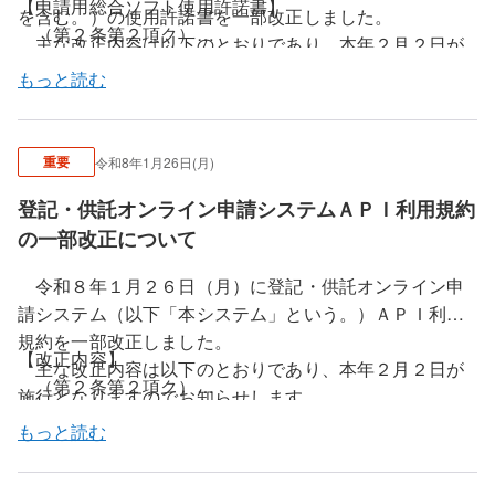
【申請用総合ソフト使用許諾書】
を含む。）の使用許諾書を一部改正しました。
（第２条第２項ク）
主な改正内容は以下のとおりであり、本年２月２日が
所有不動産記録証明制度の開始に伴い、第２条に所
施行となりますのでお知らせします。
もっと読む
有不動産記録証明書交付請求書の交付の請求（不動産登
記規則（平成１７年法務省令第１８号）第１９５条）を
【本システム使用許諾情報】
追記
（第２条第２項ク）
重要
令和8年1月26日(月)
所有不動産記録証明制度の開始に伴い、第２条に所
登記・供託オンライン申請システムＡＰＩ利用規約
有不動産記録証明書交付請求書の交付の請求（不動産登
記規則（平成１７年法務省令第１８号）第１９５条）を
の一部改正について
追記
令和８年１月２６日（月）に登記・供託オンライン申
請システム（以下「本システム」という。）ＡＰＩ利用
規約を一部改正しました。
【改正内容】
主な改正内容は以下のとおりであり、本年２月２日が
（第２条第２項ク）
施行となりますのでお知らせします。
所有不動産記録証明制度の開始に伴い、第２条に所
なお、改正後のＡＰＩ利用規約については、本システ
もっと読む
有不動産記録証明書交付請求書の交付の請求（不動産登
ムのホームページに掲載しています。
記規則（平成１７年法務省令第１８号）第１９５条）を