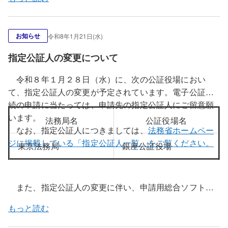
なお、作業の状況によっては、停止時間が前後すること
があります。
お知らせ
令和8年1月21日(水)
指定公証人の変更について
令和８年１月２８日（水）に、次の公証役場におい
て、指定公証人の変更が予定されています。電子公証手
続の申請に当たっては、申請先の指定公証人にご留意願
います。
法務局名
公証役場名
なお、指定公証人につきましては、
法務省ホームペー
ジに掲載している「指定公証人一覧」をご覧ください。
東京法務局
銀座公証役場
また、指定公証人の変更に伴い、申請用総合ソフトの
指定公証人ファイルの更新を行います。令和８年１月２
もっと読む
８日（水）午前８時３０分以降に申請用総合ソフトを起
動すると、上記公証役場における指定公証人の変更情報