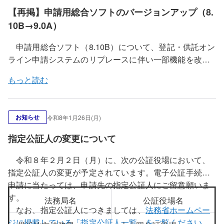
に、該当のページにアクセスできない場合があります。
んたん登記・供託申請に自動的に引き継がれ、かんたん
【再掲】申請用総合ソフトのバージョンアップ（8.
なお、一時保存データに旧バージョンの手続データが
② 本システムの操作体験や操作解説動画として提
登記・供託申請の「処理状況の確認」画面で確認可能で
保存されている場合であっても、引き続き「一時保存か
10B→9.0A）
供している下記コンテンツについて、公開終了となりま
す。なお、処理状況が最終ステータス（「手続終了」又
ら再開」から、利用可能です。
す。
は「中止／却下」）に遷移した後、９２日経過した申請
申請用総合ソフト（8.10B）について、登記・供託オン
令和８年２月２日（月）午前８時３０分以降に、かん
・体験版申請用総合ソフト
データは表示されませんので御留意ください。
ライン申請システムのリプレースに伴い一部機能を改修
たん登記・供託申請を利用する場合に、御利用の端末に
・体験コーナー（かんたん証明書請求、供託か
したため、バージョンアップを行います。
おけるブラウザの設定によっては、キャッシュ情報が残
んたん申請）
もっと読む
令和８年２月１日（日）正午以降に、申請用総合ソフ
ることで画面レイアウトが崩れる事象が発生する可能性
・体験してみようオンライン登記申請
トを起動すると、最新バージョンの申請用総合ソフト
がありますが、ブラウザのキャッシュ情報を削除するこ
・動画でわかるオンライン登記申請
（9.0A）に更新することができます。
改修内容及びバー
とで解消します。
解消方法については、こちらを御覧く
お知らせ
令和8年1月26日(月)
ジョンアップの方法については、こちらを御覧くださ
ださい。
い。
指定公証人の変更について
なお、申請用総合ソフトが最新のバージョンでない場
合には、エラーの原因となる可能性がありますので、申
令和８年２月２日（月）に、次の公証役場において、
請用総合ソフトを利用する際は必ず事前にバージョンア
指定公証人の変更が予定されています。電子公証手続の
ップを実施願います。
申請に当たっては、申請先の指定公証人にご留意願いま
また、今回のバージョンアップでは、申請書様式の更
す。
法務局名
公証役場名
新は行われないため、バージョンアップ前に作成した申
なお、指定公証人につきましては、
法務省ホームペー
請データは、そのまま利用することができます。
ジに掲載している「指定公証人一覧」をご覧ください。