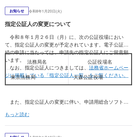
が反映された指定公証人ファイルに更新することができ
お知らせ
令和8年1月20日(火)
ます。
更新方法については、こちらをご覧ください。
指定公証人の変更について
令和８年１月２６日（月）に、次の公証役場におい
て、指定公証人の変更が予定されています。電子公証手
続の申請に当たっては、申請先の指定公証人にご留意願
います。
法務局名
公証役場名
なお、指定公証人につきましては、
法務省ホームペー
ジに掲載している「指定公証人一覧」をご覧ください。
東京法務局
大森公証役場
また、指定公証人の変更に伴い、申請用総合ソフトの
指定公証人ファイルの更新を行います。令和８年１月２
もっと読む
６日（月）午前８時３０分以降に申請用総合ソフトを起
動すると、上記公証役場における指定公証人の変更情報
が反映された指定公証人ファイルに更新することができ