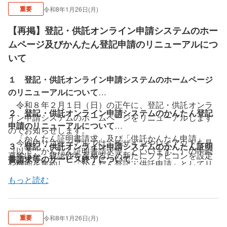
追記
重要
令和8年1月26日(月)
【再掲】登記・供託オンライン申請システムのホー
ムページ及びかんたん登記申請のリニューアルにつ
いて
１ 登記・供託オンライン申請システムのホームページ
のリニューアルについて
令和８年２月１日（日）の正午に、登記・供託オンラ
２ 登記・供託オンライン申請システムのかんたん登記
イン申請システムのホームページをリニューアルします
申請のリニューアルについて
のでお知らせします。
「かんたん証明書請求」及び「供託かんたん申請」
今回のリニューアルでは、デザインやレイアウトを見
３ 登記・供託オンライン申請システムのかんたん証明
（以下「かんたん証明書請求等」といいます。）の手続
直すほか、視認性を高めるため新たにファビコンを設定
書請求等のサービス終了について
や機能を集約し、「かんたん登記・供託申請」としてリ
しました。ホームページのリニューアルに伴い、以下に
かんたん登記・供託申請の利用開始に伴い、かんたん
ニューアルを行います。
もっと読む
ついて御留意ください。
証明書請求等のサービス提供が終了となります。令和８
令和８年２月２日（月）午前８時３０分以降に、かん
① ホームページのリニューアルに伴い、一部のペ
年２月２日（月）午前８時３０分以降は、かんたん登
たん登記・供託申請が利用可能となります。
かんたん登
ージのURLが変更となります。そのため、ブックマーク
記・供託申請を御利用ください。
記申請のリニューアルについては、こちらを御覧くださ
や外部のホームページにおけるリンク等から遷移する際
重要
令和8年1月26日(月)
かんたん証明書請求等から送信した申請データは、か
い。