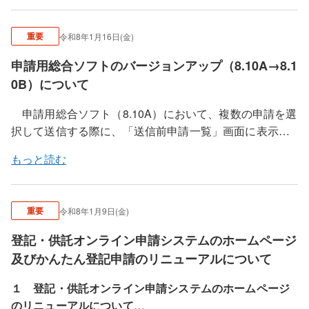
トを起動すると、当該変更を反映させた登記所情報ファ
イルに更新することができます。
重要
令和8年1月16日(金)
更新方法については、こちらをご覧ください。
申請用総合ソフトのバージョンアップ（8.10A→8.1
0B）について
申請用総合ソフト（8.10A）において、複数の申請を選
択して送信する際に、「送信前申請一覧」画面に表示す
る申請が、選択した順とは異なる順序で表示される事象
もっと読む
を確認しました。
この事象を解消するため、申請用総合ソフト(8.10A)に
ついてバージョンアップを行います。１月１６日（金）
重要
令和8年1月9日(金)
午後１０時以降に、申請用総合ソフトを起動すると、最
新バージョンの申請用総合ソフト（8.10B）に更新するこ
登記・供託オンライン申請システムのホームページ
とができます。
バージョンアップの方法については、こ
及びかんたん登記申請のリニューアルについて
ちらを御覧ください。
なお、今回のバージョンアップでは、申請書様式の更
１ 登記・供託オンライン申請システムのホームページ
新は行われないため、バージョンアップ前に作成した申
のリニューアルについて