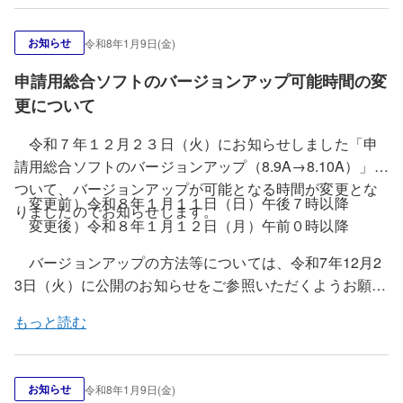
トを起動すると、最新バージョンの申請用総合ソフト
がありますが、ブラウザのキャッシュ情報を削除するこ
・動画でわかるオンライン登記申請
（9.0A）に更新することができます。
改修内容及びバー
とで解消します。
解消方法については、こちらを御覧く
お知らせ
令和8年1月9日(金)
ジョンアップの方法については、こちらを御覧くださ
ださい。
い。
申請用総合ソフトのバージョンアップ可能時間の変
なお、申請用総合ソフトが最新のバージョンでない場
更について
合には、エラーの原因となる可能性がありますので、申
請用総合ソフトを利用する際は必ず事前にバージョンア
令和７年１２月２３日（火）にお知らせしました「申
ップを実施願います。
請用総合ソフトのバージョンアップ（8.9A→8.10A）」に
また、今回のバージョンアップでは、申請書様式の更
ついて、バージョンアップが可能となる時間が変更とな
変更前）令和８年１月１１日（日）午後７時以降
新は行われないため、バージョンアップ前に作成した申
りましたのでお知らせします。
変更後）令和８年１月１２日（月）午前０時以降
請データは、そのまま利用することができます。
バージョンアップの方法等については、令和7年12月2
3日（火）に公開のお知らせをご参照いただくようお願い
いたします。
もっと読む
お知らせ
令和8年1月9日(金)