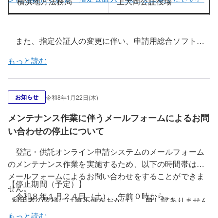
横浜地方法務局
上大岡公証役場
また、指定公証人の変更に伴い、申請用総合ソフトの
指定公証人ファイルの更新を行います。令和８年２月２
もっと読む
日（月）午前８時３０分以降に申請用総合ソフトを起動
すると、上記公証役場における指定公証人の変更情報が
反映された指定公証人ファイルに更新することができま
お知らせ
令和8年1月22日(木)
す。
更新方法については、こちらをご覧ください。
メンテナンス作業に伴うメールフォームによるお問
い合わせの停止について
登記・供託オンライン申請システムのメールフォーム
のメンテナンス作業を実施するため、以下の時間帯は、
メールフォームによるお問い合わせをすることができま
【停止期間（予定）】
せん。
令和８年１月２４日（土） 午前０時から
利用者の皆様には御不便をおかけし、申し訳ありません
令和８年１月２５日（日） 午後６時まで
が、あらかじめ御了承願います。
もっと読む