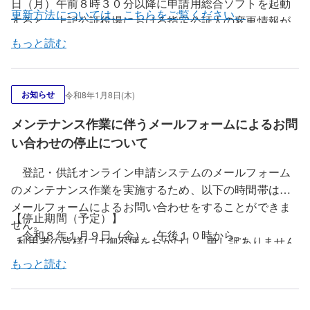
日（月）午前８時３０分以降に申請用総合ソフトを起動
更新方法については、こちらをご覧ください。
すると、上記公証役場における指定公証人の変更情報が
反映された指定公証人ファイルに更新することができま
もっと読む
す。
お知らせ
令和8年1月8日(木)
メンテナンス作業に伴うメールフォームによるお問
い合わせの停止について
登記・供託オンライン申請システムのメールフォーム
のメンテナンス作業を実施するため、以下の時間帯は、
メールフォームによるお問い合わせをすることができま
【停止期間（予定）】
せん。
令和８年１月９日（金） 午後１０時から
利用者の皆様には御不便をおかけし、申し訳ありません
令和８年１月１１日（日） 午後６時まで
が、あらかじめ御了承願います。
もっと読む
なお、作業の状況によっては、停止時間が前後すること
があります。