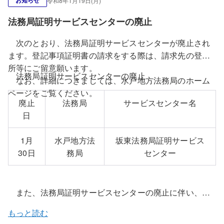
お知らせ
令和8年1月19日(月)
ます。
更新方法については、こちらをご覧ください。
法務局証明サービスセンターの廃止
次のとおり、法務局証明サービスセンターが廃止され
ます。登記事項証明書の請求をする際は、請求先の登記
所等にご留意願います。
法務局証明サービスセンターの廃止
なお、詳細につきましては、水戸地方法務局のホーム
ページをご覧ください。
廃止
法務局
サービスセンター名
日
1月
水戸地方法
坂東法務局証明サービス
30日
務局
センター
また、法務局証明サービスセンターの廃止に伴い、申
請用総合ソフトの登記所情報ファイルの更新を行いま
もっと読む
す。１月３０日（金）午後１０時以降に申請用総合ソフ