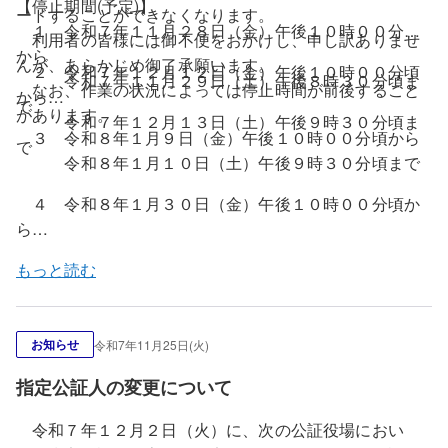
【停止期間(予定)】
ードすることができなくなります。
１ 令和７年１１月２８日（金）午後１０時００分頃
利用者の皆様には御不便をおかけし、申し訳ありませ
から
んが、あらかじめ御了承願います。
２ 令和７年１２月１２日（金）午後１０時００分頃
令和７年１１月２９日（土）午後８時３０分頃ま
なお、作業の状況によっては停止時間が前後すること
から
で
があります。
令和７年１２月１３日（土）午後９時３０分頃ま
３ 令和８年１月９日（金）午後１０時００分頃から
で
令和８年１月１０日（土）午後９時３０分頃まで
４ 令和８年１月３０日（金）午後１０時００分頃か
ら
令和８年２月１日（日）午前１２時００分頃まで
もっと読む
お知らせ
令和7年11月25日(火)
指定公証人の変更について
令和７年１２月２日（火）に、次の公証役場におい