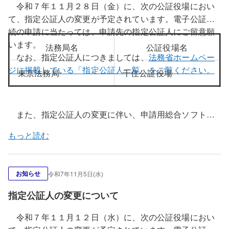
令和７年１１月２８日（金）に、次の公証役場におい
て、指定公証人の変更が予定されています。電子公証手
続の申請に当たっては、申請先の指定公証人にご留意願
います。
法務局名
公証役場名
なお、指定公証人につきましては、
法務省ホームペー
ジに掲載している「指定公証人一覧」をご覧ください。
東京法務局
千住公証役場
また、指定公証人の変更に伴い、申請用総合ソフトの
指定公証人ファイルの更新を行います。令和７年１１月
もっと読む
２８日（金）午前８時３０分以降に申請用総合ソフトを
起動すると、上記公証役場における指定公証人の変更情
報が反映された指定公証人ファイルに更新することがで
お知らせ
令和7年11月5日(水)
きます。
更新方法については、こちらをご覧ください。
指定公証人の変更について
令和７年１１月１２日（水）に、次の公証役場におい