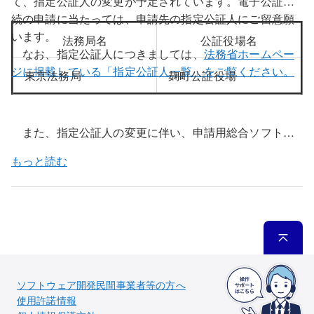
て、指定公証人の変更が予定されています。電子公証手
続の申請に当たっては、申請先の指定公証人にご留意願
います。
法務局名
公証役場名
なお、指定公証人につきましては、
法務省ホームペー
ジに掲載している「指定公証人一覧」をご覧ください。
東京法務局
麹町公証役場
また、指定公証人の変更に伴い、申請用総合ソフトの
指定公証人ファイルの更新を行います。令和７年１１月
もっと読む
１２日（水）午前８時３０分以降に申請用総合ソフトを
起動すると、上記公証役場における指定公証人の変更情
報が反映された指定公証人ファイルに更新することがで
きます。
更新方法については、こちらをご覧ください。
ソフトウェア開発民間事業者等の方へ
使用許諾情報