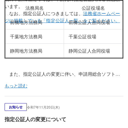
います。
法務局名
公証役場名
なお、指定公証人につきましては、
法務省ホームペー
ジに掲載している「指定公証人一覧」をご覧ください。
前橋地方法務局
前橋公証人合同役場
千葉地方法務局
千葉公証役場
静岡地方法務局
静岡公証人合同役場
また、指定公証人の変更に伴い、申請用総合ソフトの
指定公証人ファイルの更新を行います。令和７年１２月
もっと読む
１日（月）午前８時３０分以降に申請用総合ソフトを起
動すると、上記公証役場における指定公証人の変更情報
が反映された指定公証人ファイルに更新することができ
お知らせ
令和7年11月20日(木)
ます。
更新方法については、こちらをご覧ください。
指定公証人の変更について