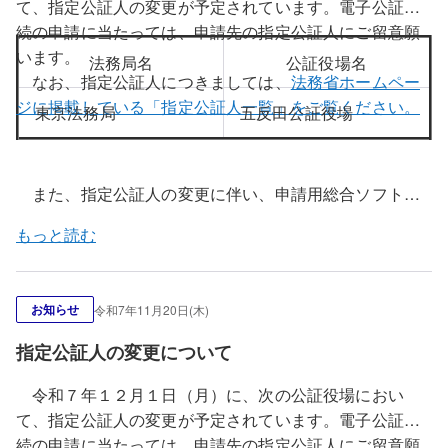
て、指定公証人の変更が予定されています。電子公証手
続の申請に当たっては、申請先の指定公証人にご留意願
います。
法務局名
公証役場名
なお、指定公証人につきましては、
法務省ホームペー
ジに掲載している「指定公証人一覧」をご覧ください。
東京法務局
五反田公証役場
また、指定公証人の変更に伴い、申請用総合ソフトの
指定公証人ファイルの更新を行います。令和７年１２月
もっと読む
２日（火）午前８時３０分以降に申請用総合ソフトを起
動すると、上記公証役場における指定公証人の変更情報
が反映された指定公証人ファイルに更新することができ
お知らせ
令和7年11月20日(木)
ます。
更新方法については、こちらをご覧ください。
指定公証人の変更について
令和７年１２月１日（月）に、次の公証役場におい
て、指定公証人の変更が予定されています。電子公証手
続の申請に当たっては、申請先の指定公証人にご留意願