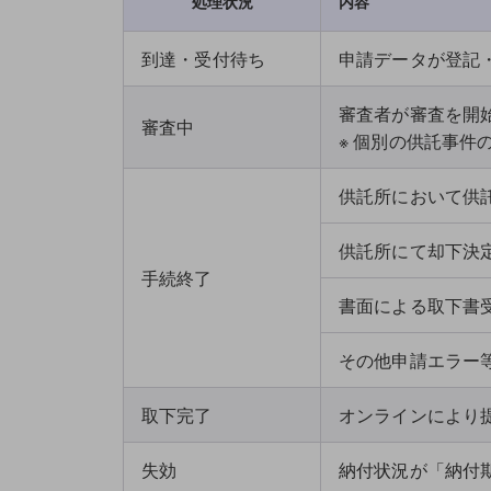
処理状況
内容
到達・
受付待ち
申請データが登記
審査者が審査を開
審査中
※ 個別の供託事
供託所において供
供託所にて却下決
手続終了
書面による取下書
その他申請エラー
取下完了
オンラインにより
失効
納付状況が「納付